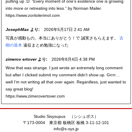
putting up :D. “Every moment of one’s existence one is growing
into more or retreating into less.” by Norman Mailer.
https://www.zoritolerimol.com
JosephMax
より:
2026年5月17日 2:41 AM
写真が感動もの。本当にありがとう！で 誠実さもらえます。
古
樹の並木
遠征まとめ勉強になった
zimerov ertover
より:
2026年8月4日 4:38 PM
Wow that was strange. I just wrote an extremely long comment
but after I clicked submit my comment didn’t show up. Grrrr…
well I’m not writing all that over again. Regardless, just wanted to
say great blog!
https://www.zimerovertover.com
Studio Sisysupus （シシュポス）
〒173-0004 東京都 板橋区 板橋 3-11-12-101
info@s-sys.jp