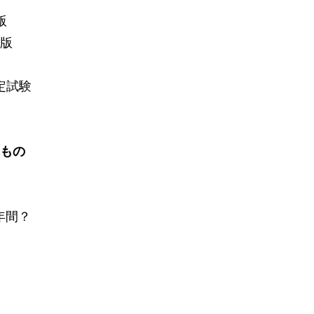
版
版
定試験
もの
何年間？