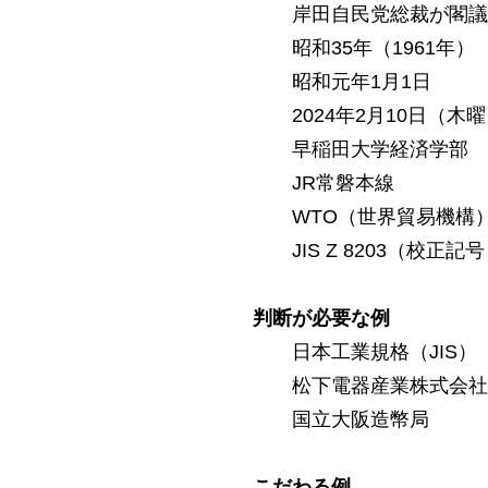
岸田自民党総裁が閣議
昭和35年（1961年）
昭和元年1月1日
2024年2月10日（木
早稲田大学経済学部
JR常磐本線
WTO（世界貿易機構
JIS Z 8203（校正記
判断が必要な例
日本工業規格（JIS）
松下電器産業株式会社
国立大阪造幣局
こだわる例