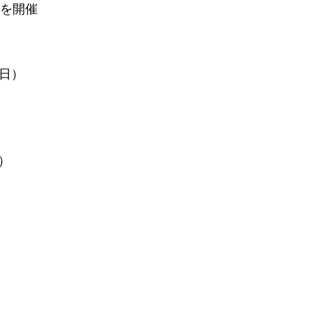
を開催
曜日）
）
号）