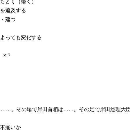
もとく（繙く）
を追及する
・建つ
よっても変化する
、×？
日……。その場で岸田首相は……。その足で岸田総理大
不揃いか