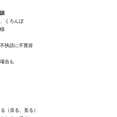
語
、くろんぼ
様
不快語に不寛容
場合も
たる（亘る、亙る）